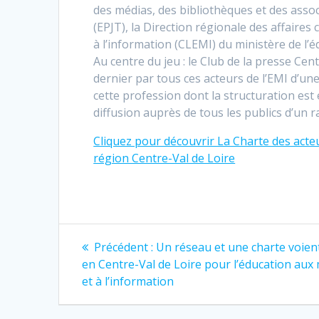
des médias, des bibliothèques et des assoc
(EPJT), la Direction régionale des affaires
à l’information (CLEMI) du ministère de l’é
Au centre du jeu : le Club de la presse Cen
dernier par tous ces acteurs de l’EMI d’un
cette profession dont la structuration est e
diffusion auprès de tous les publics d’un r
Cliquez pour découvrir La Charte des acteu
région Centre-Val de Loire
Navigation
Article
Précédent :
Un réseau et une charte voient
précédent
de
en Centre-Val de Loire pour l’éducation aux
:
et à l’information
l’article