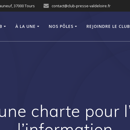
eauneuf, 37000 Tours
contact@club-presse-valdeloire.fr
B
À LA UNE
NOS PÔLES
REJOINDRE LE CLU
 une charte pour l
l’information