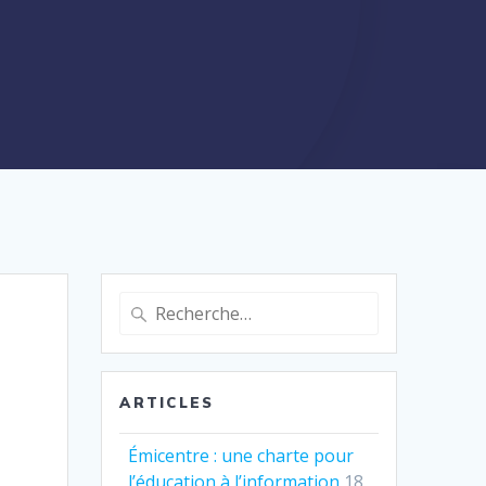
Recherche
pour
:
ARTICLES
Émicentre : une charte pour
l’éducation à l’information
18