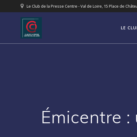
Passer
Le Club de la Presse Centre - Val de Loire, 15 Place de Chât
au
contenu
LE CLU
Émicentre :