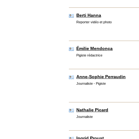
Berti Hanna
Reporter vidéo et photo
Émilie Mendonça
Pigiste rédactrice
Anne-Sophie Perraudin
Journaliste - Pigiste
Nathalie Picard
Journaliste
Ingrid Proust