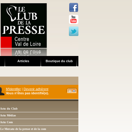
Articles
Boutique du club
S'IDENTIFIER
Identifiant
Mot de passe
M'identifier
|
Devenir adhérent
Vous n'êtes pas identifié(e).
 Actu du Club
 Actu Médias
 Actu Com
 Le Mercato de la presse et de la com