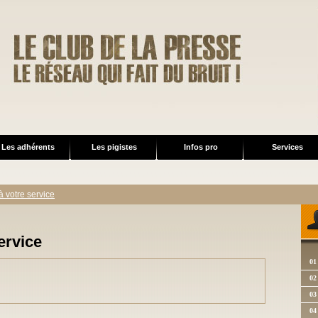
Les adhérents
Les pigistes
Infos pro
Services
à votre service
ervice
01
02
03
04