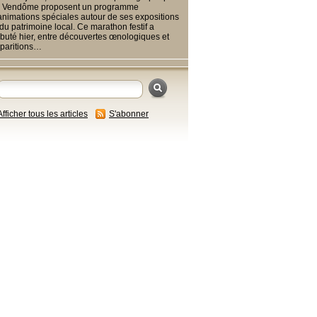
 Vendôme proposent un programme
animations spéciales autour de ses expositions
 du patrimoine local. Ce marathon festif a
buté hier, entre découvertes œnologiques et
paritions…
Afficher tous les articles
S'abonner