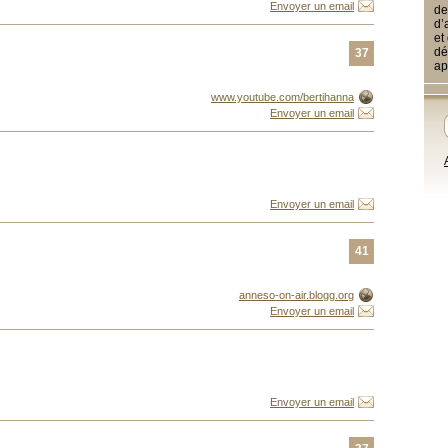
Envoyer un email
de
d’
et
dé
37
ap
www.youtube.com/bertihanna
Envoyer un email
Envoyer un email
41
anneso-on-air.blogg.org
Envoyer un email
Envoyer un email