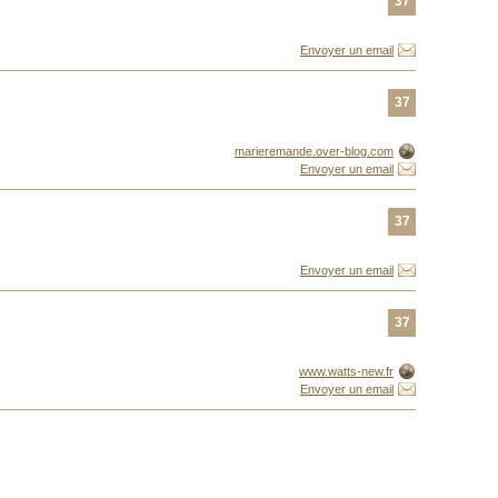
37
Envoyer un email
37
marieremande.over-blog.com
Envoyer un email
37
Envoyer un email
37
www.watts-new.fr
Envoyer un email