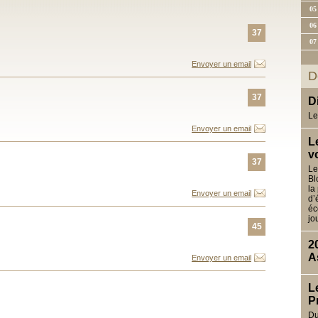
05
06
37
07
Envoyer un email
D
37
D
Le
Envoyer un email
L
v
37
Le
Bl
la
Envoyer un email
d’
éc
jo
45
2
A
Envoyer un email
L
P
Du