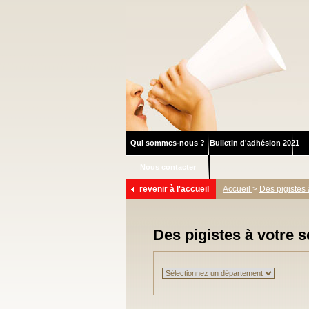
Qui sommes-nous ?
Bulletin d'adhésion 2021
Nous contacter
revenir à l'accueil
Accueil
>
Des pigistes 
Des pigistes à votre s