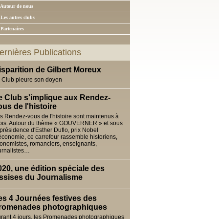
 Autour de nous
 Les autres clubs
 Partenaires
ernières Publications
isparition de Gilbert Moreux
 Club pleure son doyen
e Club s'implique aux Rendez-
ous de l'histoire
s Rendez-vous de l'histoire sont maintenus à
ois. Autour du thème « GOUVERNER » et sous
 présidence d'Esther Duflo, prix Nobel
économie, ce carrefour rassemble historiens,
onomistes, romanciers, enseignants,
urnalistes…
020, une édition spéciale des
ssises du Journalisme
es 4 Journées festives des
romenades photographiques
rant 4 jours, les Promenades photographiques