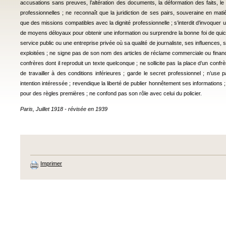
accusations sans preuves, l’altération des documents, la déformation des faits, 
professionnelles ; ne reconnaît que la juridiction de ses pairs, souveraine en mat
que des missions compatibles avec la dignité professionnelle ; s’interdit d’invoquer un
de moyens déloyaux pour obtenir une information ou surprendre la bonne foi de qui
service public ou une entreprise privée où sa qualité de journaliste, ses influences, s
exploitées ; ne signe pas de son nom des articles de réclame commerciale ou financ
confrères dont il reproduit un texte quelconque ; ne sollicite pas la place d’un confr
de travailler à des conditions inférieures ; garde le secret professionnel ; n’use
intention intéressée ; revendique la liberté de publier honnêtement ses informations ; t
pour des règles premières ; ne confond pas son rôle avec celui du policier.
Paris, Juillet 1918 - révisée en 1939
Imprimer