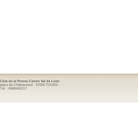
Club de la Presse Centre Val de Loire
place de Châteauneuf - 37000 TOURS
Tél. : 0688409217