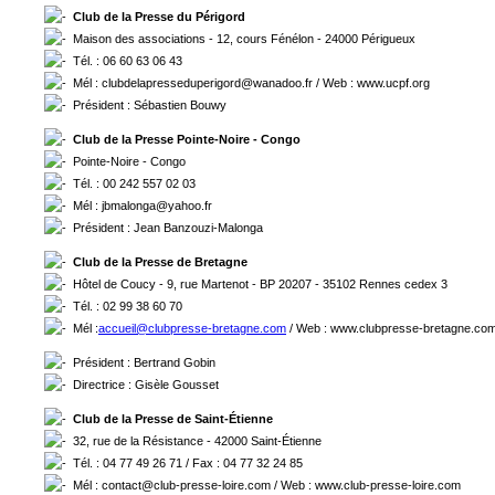
Club de la Presse du Périgord
Maison des associations - 12, cours Fénélon - 24000 Périgueux
Tél. : 06 60 63 06 43
Mél : clubdelapresseduperigord@wanadoo.fr / Web : www.ucpf.org
Président : Sébastien Bouwy
Club de la Presse Pointe-Noire - Congo
Pointe-Noire - Congo
Tél. : 00 242 557 02 03
Mél : jbmalonga@yahoo.fr
Président : Jean Banzouzi-Malonga
Club de la Presse de Bretagne
Hôtel de Coucy - 9, rue Martenot - BP 20207 - 35102 Rennes cedex 3
Tél. : 02 99 38 60 70
Mél :
accueil@clubpresse-bretagne.
com
/ Web : www.clubpresse-bretagne.co
Président : Bertrand Gobin
Directrice : Gisèle Gousset
Club de la Presse de Saint-Étienne
32, rue de la Résistance - 42000 Saint-Étienne
Tél. : 04 77 49 26 71 / Fax : 04 77 32 24 85
Mél : contact@club-presse-loire.com / Web : www.club-presse-loire.com