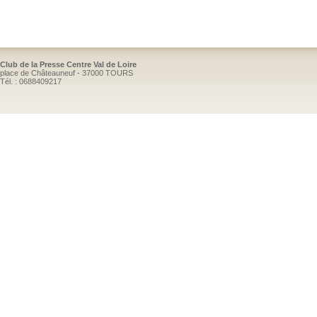
Club de la Presse Centre Val de Loire
place de Châteauneuf - 37000 TOURS
Tél. : 0688409217