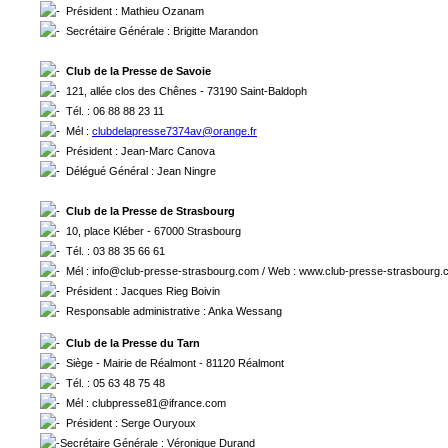
Président : Mathieu Ozanam
Secrétaire Générale : Brigitte Marandon
Club de la Presse de Savoie
121, allée clos des Chênes - 73190 Saint-Baldoph
Tél. : 06 88 88 23 11
Mél :
clubdelapresse7374av@orange.fr
Président : Jean-Marc Canova
Délégué Général : Jean Ningre
Club de la Presse de Strasbourg
10, place Kléber - 67000 Strasbourg
Tél. : 03 88 35 66 61
Mél : info@club-presse-strasbourg.com / Web : www.club-presse-strasbourg
Président : Jacques Rieg Boivin
Responsable administrative : Anka Wessang
Club de la Presse du Tarn
Siège - Mairie de Réalmont - 81120 Réalmont
Tél. : 05 63 48 75 48
Mél : clubpresse81@ifrance.com
Président : Serge Ouryoux
Secrétaire Générale : Véronique Durand