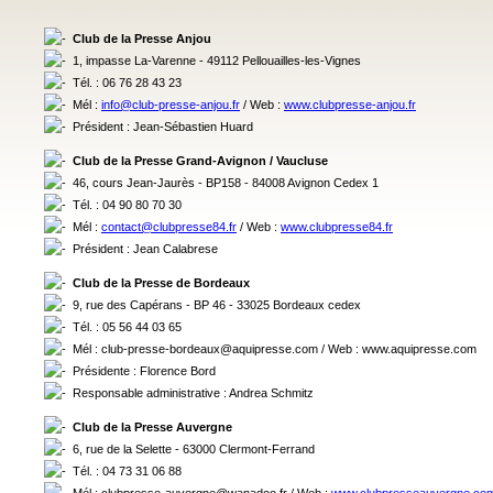
Club de la Presse Anjou
1, impasse La-Varenne - 49112 Pellouailles-les-Vignes
Tél. : 06 76 28 43 23
Mél :
info@club-presse-anjou.fr
/ Web :
www.clubpresse-anjou.fr
Président : Jean-Sébastien Huard
Club de la Presse Grand-Avignon / Vaucluse
46, cours Jean-Jaurès - BP158 - 84008 Avignon Cedex 1
Tél. : 04 90 80 70 30
Mél :
contact@clubpresse84.fr
/ Web :
www.clubpresse84.fr
Président : Jean Calabrese
Club de la Presse de Bordeaux
9, rue des Capérans - BP 46 - 33025 Bordeaux cedex
Tél. : 05 56 44 03 65
Mél : club-presse-bordeaux@aquipresse.com / Web : www.aquipresse.com
Présidente : Florence Bord
Responsable administrative : Andrea Schmitz
Club de la Presse Auvergne
6, rue de la Selette - 63000 Clermont-Ferrand
Tél. : 04 73 31 06 88