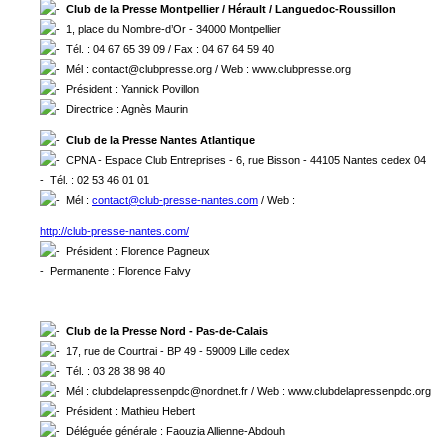
Club de la Presse Montpellier / Hérault / Languedoc-Roussillon
1, place du Nombre-d’Or - 34000 Montpellier
Tél. : 04 67 65 39 09 / Fax : 04 67 64 59 40
Mél : contact@clubpresse.org / Web : www.clubpresse.org
Président : Yannick Povillon
Directrice : Agnès Maurin
Club de la Presse Nantes Atlantique
CPNA - Espace Club Entreprises - 6, rue Bisson - 44105 Nantes cedex 04
- Tél. : 02 53 46 01 01
Mél :
contact@club-presse-nantes.com
/ Web :
http://club-presse-nantes.co
m/
Président : Florence Pagneux
- Permanente : Florence Falvy
Club de la Presse Nord - Pas-de-Calais
17, rue de Courtrai - BP 49 - 59009 Lille cedex
Tél. : 03 28 38 98 40
Mél : clubdelapressenpdc@nordnet.fr / Web : www.clubdelapressenpdc.org
Président : Mathieu Hebert
Déléguée générale : Faouzia Allienne-Abdouh