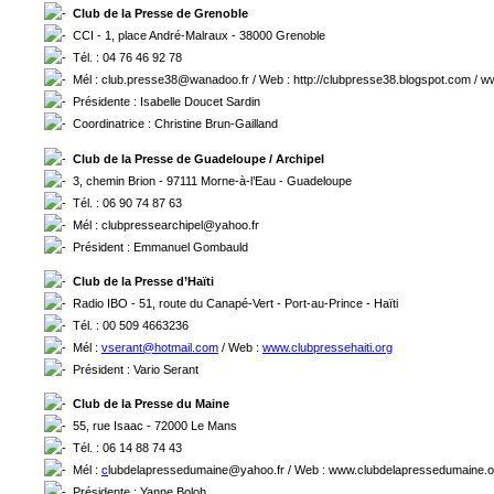
Club de la Presse de Grenoble
CCI - 1, place André-Malraux - 38000 Grenoble
Tél. : 04 76 46 92 78
Mél : club.presse38@wanadoo.fr / Web : http://clubpresse38.blogspot.com / 
Présidente : Isabelle Doucet Sardin
Coordinatrice : Christine Brun-Gailland
Club de la Presse de Guadeloupe / Archipel
3, chemin Brion - 97111 Morne-à-l’Eau - Guadeloupe
Tél. : 06 90 74 87 63
Mél : clubpressearchipel@yahoo.fr
Président : Emmanuel Gombauld
Club de la Presse d’Haïti
Radio IBO - 51, route du Canapé-Vert - Port-au-Prince - Haïti
Tél. : 00 509 4663236
Mél :
vserant@hotmail.com
/ Web :
www.clubpressehaiti.org
Président : Vario Serant
Club de la Presse du Maine
55, rue Isaac - 72000 Le Mans
Tél. : 06 14 88 74 43
Mél :
c
lubdelapressedumaine@yahoo.fr / Web : www.clubdelapressedumaine.o
Présidente : Yanne Boloh