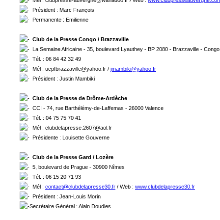
Mél : clubpresse-auvergne@wanadoo.fr / Web :
www.clubpresseauvergne.co
Président : Marc François
Permanente : Emilienne
Club de la Presse Congo / Brazzaville
La Semaine Africaine - 35, boulevard Lyauthey - BP 2080 - Brazzaville - Cong
Tél. : 06 84 42 32 49
Mél : ucpfbrazzaville@yahoo.fr /
jmambiki@yahoo.fr
Président : Justin Mambiki
Club de la Presse de Drôme-Ardèche
CCI - 74, rue Barthélémy-de-Laffemas - 26000 Valence
Tél. : 04 75 75 70 41
Mél : clubdelapresse.2607@aol.fr
Présidente : Louisette Gouverne
Club de la Presse Gard / Lozère
5, boulevard de Prague - 30900 Nîmes
Tél. : 06 15 20 71 93
Mél :
contact@clubdelapresse30.fr
/ Web :
www.clubdelapresse30.fr
Président : Jean-Louis Morin
Secrétaire Général : Alain Doudies