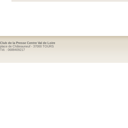
Club de la Presse Centre Val de Loire
place de Châteauneuf - 37000 TOURS
Tél. : 0688409217