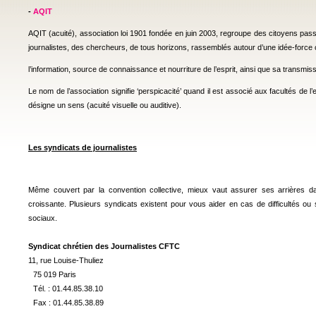
-
AQIT
AQIT (acuité), association loi 1901 fondée en juin 2003, regroupe des citoyens passi
journalistes, des chercheurs, de tous horizons, rassemblés autour d’une idée-forc
l’information, source de connaissance et nourriture de l’esprit, ainsi que sa transmis
Le nom de l’association signifie ‘perspicacité’ quand il est associé aux facultés de l’esp
désigne un sens (acuité visuelle ou auditive).
Les syndicats de journalistes
Même couvert par la convention collective, mieux vaut assurer ses arrières d
croissante. Plusieurs syndicats existent pour vous aider en cas de difficultés o
sociaux.
Syndicat chrétien des Journalistes CFTC
11, rue Louise-Thuliez
75 019 Paris
Tél. : 01.44.85.38.10
Fax : 01.44.85.38.89