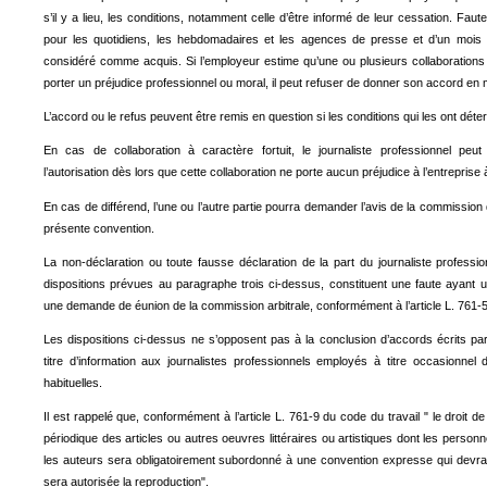
s’il y a lieu, les conditions, notamment celle d’être informé de leur cessation. Fau
pour les quotidiens, les hebdomadaires et les agences de presse et d’un mois 
considéré comme acquis. Si l’employeur estime qu’une ou plusieurs collaborations 
porter un préjudice professionnel ou moral, il peut refuser de donner son accord en 
L’accord ou le refus peuvent être remis en question si les conditions qui les ont dét
En cas de collaboration à caractère fortuit, le journaliste professionnel peu
l’autorisation dès lors que cette collaboration ne porte aucun préjudice à l’entreprise à 
En cas de différend, l’une ou l’autre partie pourra demander l’avis de la commission de
présente convention.
La non-déclaration ou toute fausse déclaration de la part du journaliste profess
dispositions prévues au paragraphe trois ci-dessus, constituent une faute ayant un
une demande de éunion de la commission arbitrale, conformément à l’article L. 761-5 
Les dispositions ci-dessus ne s’opposent pas à la conclusion d’accords écrits pa
titre d’information aux journalistes professionnels employés à titre occasionnel 
habituelles.
Il est rappelé que, conformément à l’article L. 761-9 du code du travail " le droit de
périodique des articles ou autres oeuvres littéraires ou artistiques dont les personn
les auteurs sera obligatoirement subordonné à une convention expresse qui devra 
sera autorisée la reproduction".