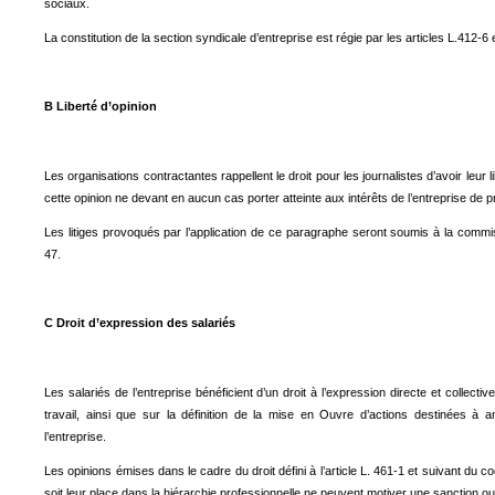
sociaux.
La constitution de la section syndicale d’entreprise est régie par les articles L.412-6 
B Liberté d’opinion
Les organisations contractantes rappellent le droit pour les journalistes d’avoir leur l
cette opinion ne devant en aucun cas porter atteinte aux intérêts de l’entreprise de pre
Les litiges provoqués par l’application de ce paragraphe seront soumis à la commiss
47.
C Droit d’expression des salariés
Les salariés de l’entreprise bénéficient d’un droit à l’expression directe et collectiv
travail, ainsi que sur la définition de la mise en Ouvre d’actions destinées à a
l’entreprise.
Les opinions émises dans le cadre du droit défini à l’article L. 461-1 et suivant du co
soit leur place dans la hiérarchie professionnelle ne peuvent motiver une sanction ou