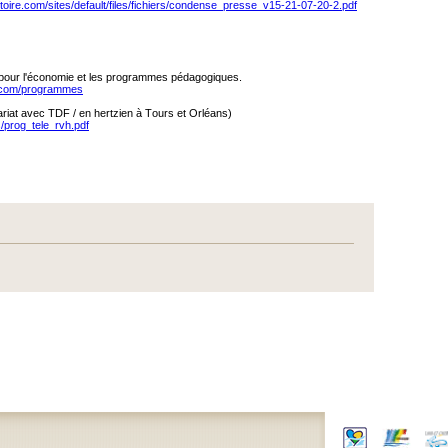
istoire.com/sites/default/files/fichiers/condense_presse_v15-21-07-20-2.pdf
pour l'économie et les programmes pédagogiques.
re.com/programmes
iat avec TDF / en hertzien à Tours et Orléans)
rs/prog_tele_rvh.pdf