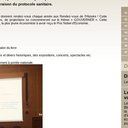
 raison du protocole sanitaire.
01
se donnent rendez-vous chaque année aux Rendez-vous de l’Histoire ! Cette
02
ges, de projections se concentreront sur le thème « GOUVERNER ». Cette
, la plus jeune économiste à avoir reçu le Prix Nobel d’Economie.
03
04
05
06
lon du livre
07
és et diners historiques, des expositions, concerts, spectacles etc.
ement à portée nationale.
D
D
Le
L
v
Le
Bl
la
d’
éc
jo