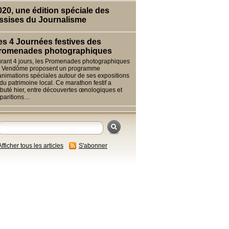
020, une édition spéciale des
ssises du Journalisme
es 4 Journées festives des
romenades photographiques
rant 4 jours, les Promenades photographiques
 Vendôme proposent un programme
animations spéciales autour de ses expositions
 du patrimoine local. Ce marathon festif a
buté hier, entre découvertes œnologiques et
paritions…
Afficher tous les articles
S'abonner