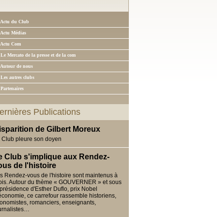
 Actu du Club
 Actu Médias
 Actu Com
 Le Mercato de la presse et de la com
 Autour de nous
 Les autres clubs
 Partenaires
ernières Publications
isparition de Gilbert Moreux
 Club pleure son doyen
e Club s'implique aux Rendez-
ous de l'histoire
s Rendez-vous de l'histoire sont maintenus à
ois. Autour du thème « GOUVERNER » et sous
 présidence d'Esther Duflo, prix Nobel
économie, ce carrefour rassemble historiens,
onomistes, romanciers, enseignants,
urnalistes…