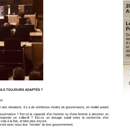
2
A
L
P
Du
de
d’
et
dé
ap
ILS TOUJOURS ADAPTÉS ?
les
on des situations. Il y a de nombreux modes de gouvernance, en réalité autant
gouvernance ? Est-ce la capacité d’un homme ou d’une femme à dessiner un
mporter un collectif ? Est-ce un dosage subtil entre la recherche d’un
 cela à la fois, et bien plus encore.
ront avec nous leur “recette” du bon gouvernement.