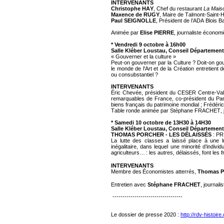
INTERVENANTS
Christophe HAY
, Chef du restaurant
La Mais
Maxence de RUGY
, Maire de Talmont-Saint-H
Paul
SEIGNOLLE
, Président de l’ADA Blois 
Animée par
Elise PIERRE
, journaliste économ
*
Vendredi 9 octobre à 16h00
Salle Kléber Loustau, Conseil Département
« Gouverner et la culture »
Peut-on gouverner par la Culture ? Doit-on go
le monde de l'Art et de la Création entretient d
ou consubstantiel ?
INTERVENANTS
Éric Chevée, président du CESER Centre-Val 
remarquables de France, co-président du Partena
biens français du patrimoine mondial ; Frédé
Table ronde animée par Stéphane FRACHET, j
*
Samedi 10 octobre de 13H30 à 14H30
Salle Kléber Loustau, Conseil Département
THOMAS PORCHER -
LES DÉLAISSÉS
:
PR
La lutte des classes a laissé place à une 
inégalitaire, dans lequel une minorité d’indi
agriculteurs… : les autres, délaissés, font les 
INTERVENANTS
Membre des Économistes atterrés,
Thomas 
Entretien avec
Stéphane FRACHET
, journal
-----------------------------------
Le dossier de presse 2020 :
http://rdv-histoir