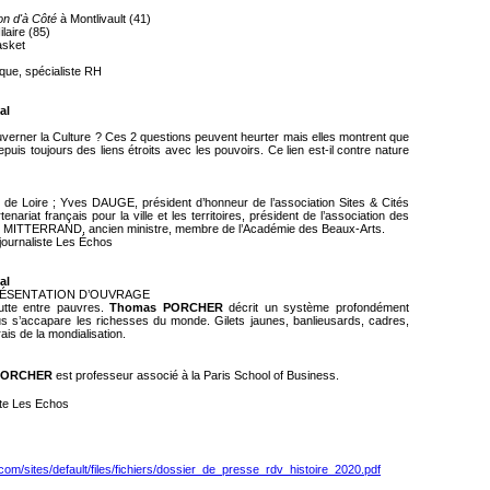
on d'à Côté
à Montlivault (41)
ilaire (85)
Basket
ique, spécialiste RH
al
uverner la Culture ? Ces 2 questions peuvent heurter mais elles montrent que
epuis toujours des liens étroits avec les pouvoirs. Ce lien est-il contre nature
de Loire ; Yves DAUGE, président d’honneur de l’association Sites & Cités
riat français pour la ville et les territoires, président de l’association des
ric MITTERRAND, ancien ministre, membre de l’Académie des Beaux-Arts.
ournaliste Les Échos
al
ÉSENTATION D’OUVRAGE
lutte entre pauvres.
Thomas PORCHER
décrit un système profondément
vidus s’accapare les richesses du monde. Gilets jaunes, banlieusards, cadres,
frais de la mondialisation.
PORCHER
est professeur associé à la Paris School of Business.
iste Les Echos
e.com/sites/default/files/fichiers/dossier_de_presse_rdv_histoire_2020.pdf