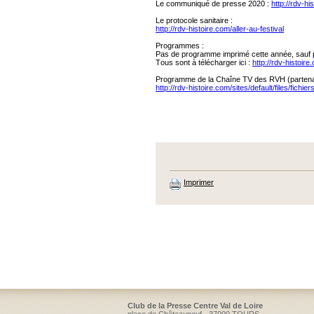
Le communiqué de presse 2020 :
http://rdv-h
Le protocole sanitaire :
http://rdv-histoire.com/aller-au-festival
Programmes :
Pas de programme imprimé cette année, sauf 
Tous sont à télécharger ici :
http://rdv-histoi
Programme de la Chaîne TV des RVH (partenar
http://rdv-histoire.com/sites/default/files/fichie
Imprimer
Club de la Presse Centre Val de Loire
place de Châteauneuf - 37000 TOURS