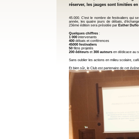
réserver, les jauges sont limitées en
45.000. C’est le nombre de festivaliers qui 
année, les quatre jours de débats, d’échan
23ème édition sera présidée par
Esther Duflo
Quelques chiffres
:
1 000
intervenants
400
débats et conférences
45000 festivaliers
50
films projetés
200
éditeurs
et
300
auteurs
en dédicace au sa
Sans oublier les actions en milieu scolaire, caf
Et bien sûr, le Club est partenaire de cet évén