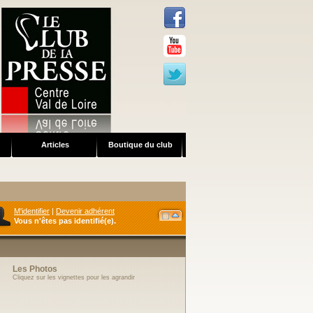
Articles
Boutique du club
S'IDENTIFIER
Identifiant
Mot de passe
M'identifier
|
Devenir adhérent
Vous n'êtes pas identifié(e).
Les Photos
Cliquez sur les vignettes pour les agrandir