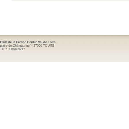
Club de la Presse Centre Val de Loire
place de Châteauneuf - 37000 TOURS
Tél. : 0688409217