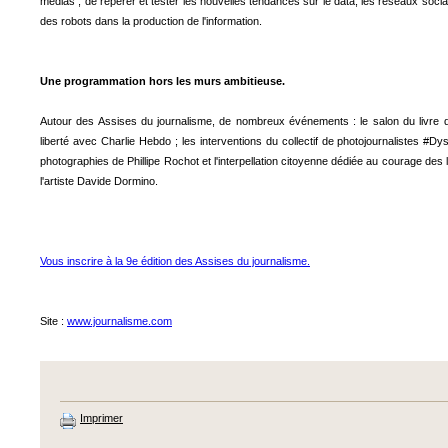
médias ; de repérer et tester les nouvelles tendances sur le data, les réseaux sociaux,
des robots dans la production de l'information.
Une programmation hors les murs ambitieuse.
Autour des Assises du journalisme, de nombreux événements : le salon du livre du
liberté avec Charlie Hebdo ; les interventions du collectif de photojournalistes #D
photographies de Phillipe Rochot et l'interpellation citoyenne dédiée au courage des 
l'artiste Davide Dormino.
Vous inscrire à la 9e édition des Assises du journalisme.
Site :
www.journalisme.com
Imprimer