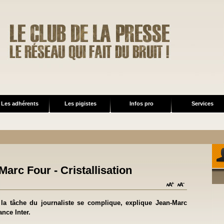
Les adhérents
Les pigistes
Infos pro
Services
arc Four - Cristallisation
, la tâche du journaliste se complique, explique Jean-Marc
ance Inter.