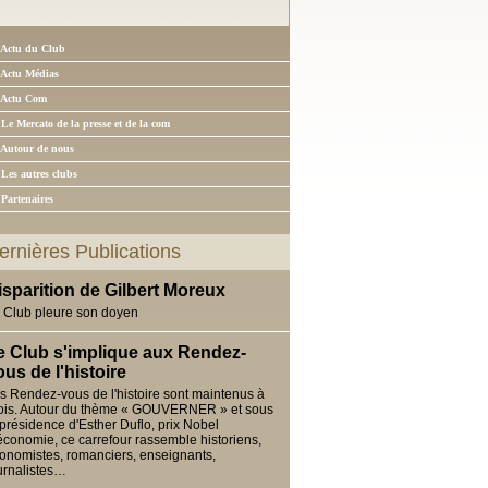
 Actu du Club
 Actu Médias
 Actu Com
 Le Mercato de la presse et de la com
 Autour de nous
 Les autres clubs
 Partenaires
ernières Publications
isparition de Gilbert Moreux
 Club pleure son doyen
e Club s'implique aux Rendez-
ous de l'histoire
s Rendez-vous de l'histoire sont maintenus à
ois. Autour du thème « GOUVERNER » et sous
 présidence d'Esther Duflo, prix Nobel
économie, ce carrefour rassemble historiens,
onomistes, romanciers, enseignants,
urnalistes…