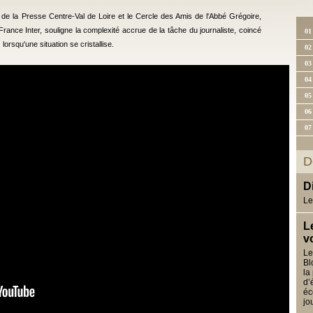
 de la Presse Centre-Val de Loire et le Cercle des Amis de l'Abbé Grégoire,
rance Inter, souligne la complexité accrue de la tâche du journaliste, coincé
01
rsqu'une situation se cristallise.
02
03
04
05
06
07
D
D
Le
L
v
Le
Bl
la
d’
éc
jo