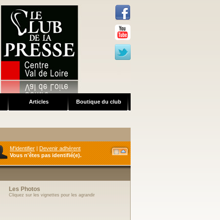
Articles
Boutique du club
S'IDENTIFIER
Identifiant
Mot de passe
M'identifier
|
Devenir adhérent
Vous n'êtes pas identifié(e).
Les Photos
Cliquez sur les vignettes pour les agrandir