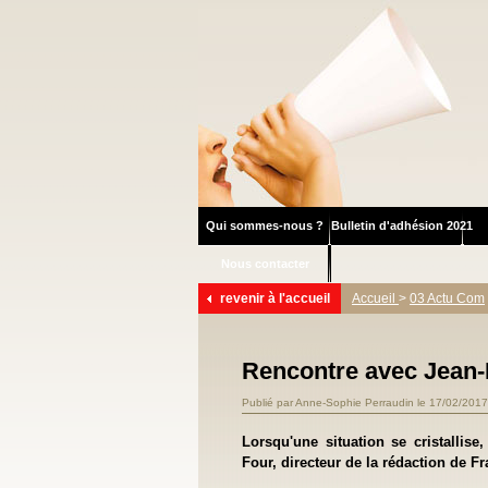
Qui sommes-nous ?
Bulletin d'adhésion 2021
Nous contacter
revenir à l'accueil
Accueil
>
03 Actu Com
Rencontre avec Jean-M
Publié par Anne-Sophie Perraudin le 17/02/2017
Lorsqu'une situation se cristallise
Four, directeur de la rédaction de Fr