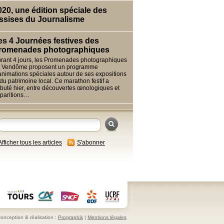
020, une édition spéciale des
ssises du Journalisme
es 4 Journées festives des
romenades photographiques
rant 4 jours, les Promenades photographiques
 Vendôme proposent un programme
animations spéciales autour de ses expositions
 du patrimoine local. Ce marathon festif a
buté hier, entre découvertes œnologiques et
paritions…
Afficher tous les articles
S'abonner
onception & réalisation :
Prographik
|
Mentions légales