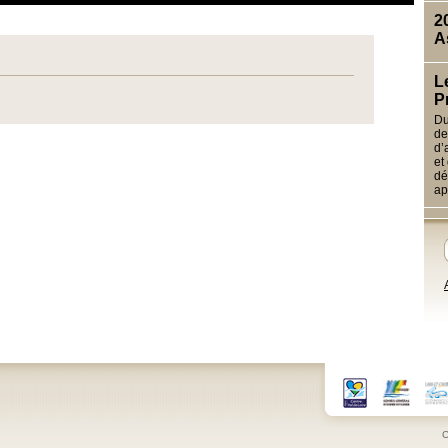
2
A
L
P
Du
de
d’
et
dé
ap
C