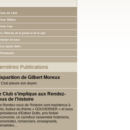
 Actu du Club
 Actu Médias
 Actu Com
 Le Mercato de la presse et de la com
 Autour de nous
 Les autres clubs
 Partenaires
ernières Publications
isparition de Gilbert Moreux
 Club pleure son doyen
e Club s'implique aux Rendez-
ous de l'histoire
s Rendez-vous de l'histoire sont maintenus à
ois. Autour du thème « GOUVERNER » et sous
 présidence d'Esther Duflo, prix Nobel
économie, ce carrefour rassemble historiens,
onomistes, romanciers, enseignants,
urnalistes…