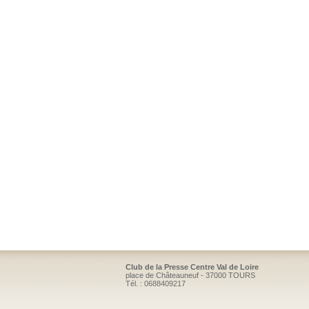
Club de la Presse Centre Val de Loire
place de Châteauneuf - 37000 TOURS
Tél. : 0688409217