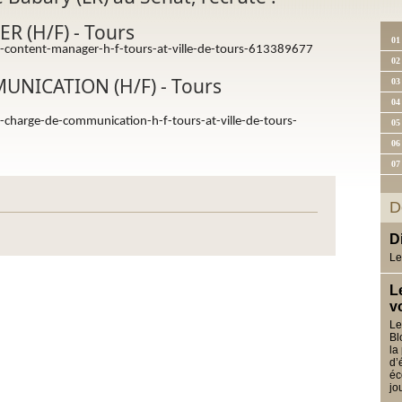
 (H/F) - Tours
01
n-content-manager-h-f-tours-at-ville-de-tours-613389677
02
NICATION (H/F) - Tours
03
04
-charge-de-communication-h-f-tours-at-ville-de-tours-
05
06
07
D
D
Le
L
v
Le
Bl
la
d’
éc
jo