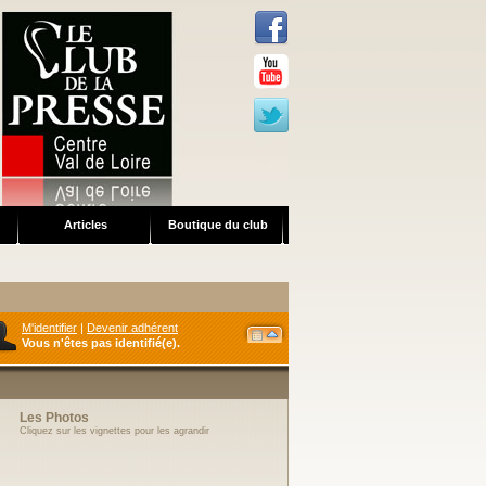
Articles
Boutique du club
S'IDENTIFIER
Identifiant
Mot de passe
M'identifier
|
Devenir adhérent
Vous n'êtes pas identifié(e).
Les Photos
Cliquez sur les vignettes pour les agrandir