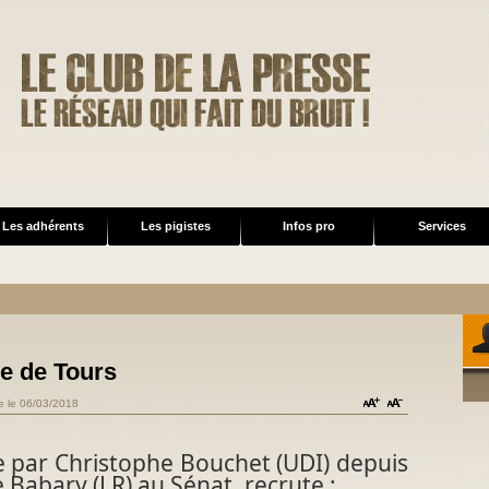
Les adhérents
Les pigistes
Infos pro
Services
le de Tours
re le 06/03/2018
ée par Christophe Bouchet (UDI) depuis
 Babary (LR) au Sénat, recrute :