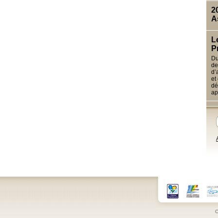
2
A
L
P
Du
de
d’
et
dé
ap
C