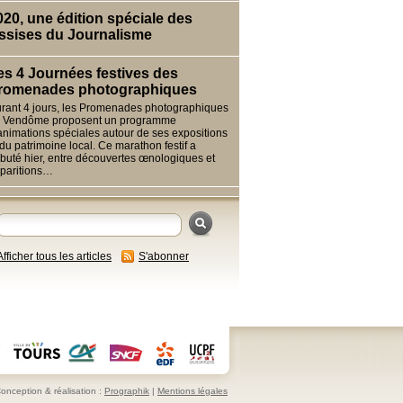
020, une édition spéciale des
ssises du Journalisme
es 4 Journées festives des
romenades photographiques
rant 4 jours, les Promenades photographiques
 Vendôme proposent un programme
animations spéciales autour de ses expositions
 du patrimoine local. Ce marathon festif a
buté hier, entre découvertes œnologiques et
paritions…
Afficher tous les articles
S'abonner
onception & réalisation :
Prographik
|
Mentions légales