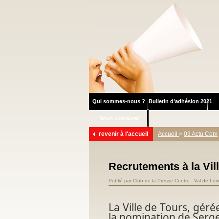
Qui sommes-nous ?
Bulletin d'adhésion 2021
Nous contacter
revenir à l'accueil
Accueil
>
03 Actu Com
Recrutements à la Vil
Publié par Club de la Presse Centre - Val de Loi
La Ville de Tours, gér
la nomination de Serge