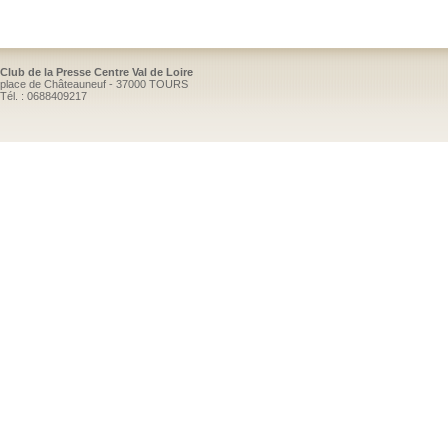
Club de la Presse Centre Val de Loire
place de Châteauneuf - 37000 TOURS
Tél. : 0688409217