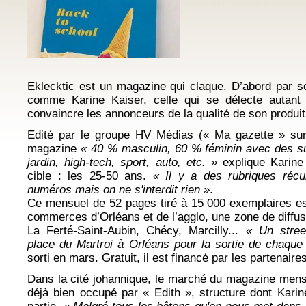
Eklecktic est un magazine qui claque. D’abord par 
comme Karine Kaiser, celle qui se délecte autant 
convaincre les annonceurs de la qualité de son produi
Edité par le groupe HV Médias (« Ma gazette » sur 
magazine
« 40 % masculin, 60 % féminin avec des su
jardin, high-tech, sport, auto, etc. »
explique Karine
cible : les 25-50 ans.
« Il y a des rubriques récu
numéros mais on ne s'interdit rien »
.
Ce mensuel de 52 pages tiré à 15 000 exemplaires est
commerces d’Orléans et de l’agglo, une zone de diffu
La Ferté-Saint-Aubin, Chécy, Marcilly...
« Un stree
place du Martroi à Orléans pour la sortie de chaqu
sorti en mars. Gratuit, il est financé par les partenair
Dans la cité johannique, le marché du magazine mens
déjà bien occupé par « Edith », structure dont Karin