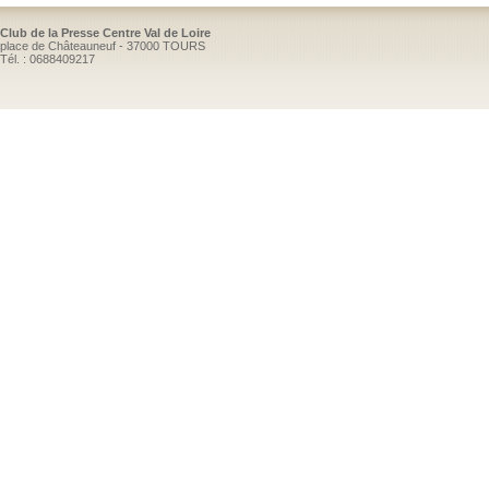
Club de la Presse Centre Val de Loire
place de Châteauneuf - 37000 TOURS
Tél. : 0688409217