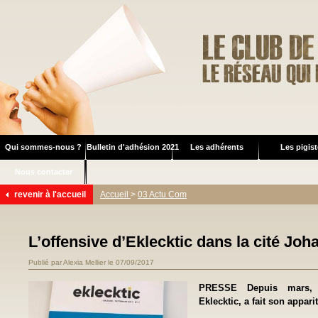
Qui sommes-nous ?
Bulletin d'adhésion 2021
Les adhérents
Les pigis
Nous contacter
revenir à l'accueil
Accueil
>
03 Actu Com
L’offensive d’Eklecktic dans la cité Jo
Publié par Alexia Mellier le 07/09/2017
PRESSE Depuis mars, u
Eklecktic, a fait son appar