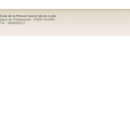
Club de la Presse Centre Val de Loire
place de Châteauneuf - 37000 TOURS
Tél. : 0688409217